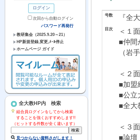
号数
『全
次回から自動ログイン
パスワード再発行
目次
＜１
教研集会（2025.9.20～21）
■仲間
HP新規登録,変更,ﾒｰﾙ停止
ホームページ ガイド
（岩
＜２
■加
■公立
全大教HP内 検索
■全大
組合員ログインをしてから検索
することを強くおすすめします!!
（ヒットする件数が全く違います）
＜３
■論壇
見つからない資料さがします！