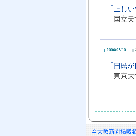
「正しい
国立天文
2006/03/10
「国民が
東京大学
全大教新聞掲載