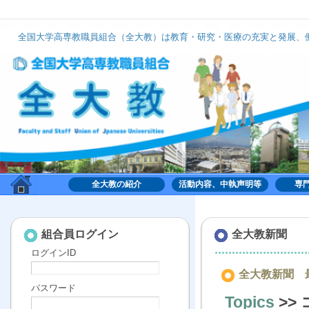
組合
組合
組合
組合
組合
組合
組合
組合
組合
組合
組合
組合
組合
組
全国大学高専教職員組合（全大教）は教育・研究・医療の充実と発展、働
全大教は、いずれのナショナルセンターにも加盟せず、組織的には中立の立場で活動してお
全大教の紹介
活動内容、中執声明等
専
組合,くみあい,労働,共同,協働,大学,高専,高等専門学
校,共同利用機関,全国大学高専教職員組合,全大教
組合員ログイン
全大教新聞
ログインID
全大教新聞 最
パスワード
Topics
>>