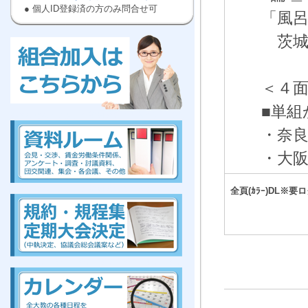
● 個人ID登録済の方のみ問合せ可
「風呂
茨城
＜４
■単
kumiai,ぜんだいきょう,労働,組合に
入ろう
,高等
,教員
・奈
・大
kumiai,ぜんだいきょう,労働,組合に
入ろう
,高等
,教員
全頁(ｶﾗｰ)DL※要
組合、組合、組合、組合、組合、組合、組合、組合