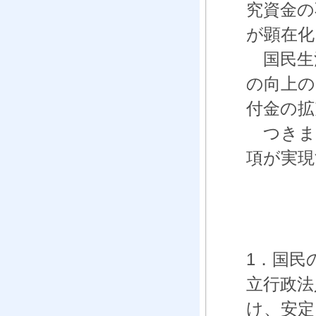
究資金の
が顕在化
国民生
の向上の
付金の拡
つきま
項が実現
1．国民
立行政法
け、安定