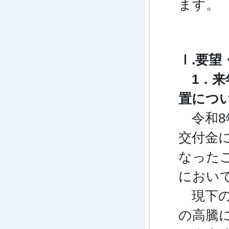
ます
Ⅰ.要
1．来
置につ
令和8
交付金
なった
におい
現下の
の高騰