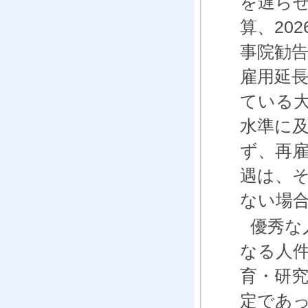
を遅ら
算、
202
事院勧
雇用延
ている
水準に
ず、再
遇は、
ない場
優秀な
なる人
育・研
定であ