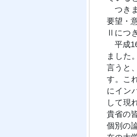
つきま
要望・
Ⅱにつ
平成1
ました
言うと
す。こ
にイン
して現
貴省の
個別の