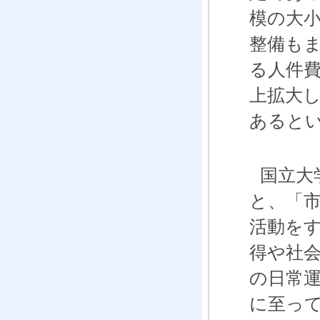
模の大
整備も
る人件
上拡大
あると
国立大
と、「
活動を
得や社
の日常
に至っ