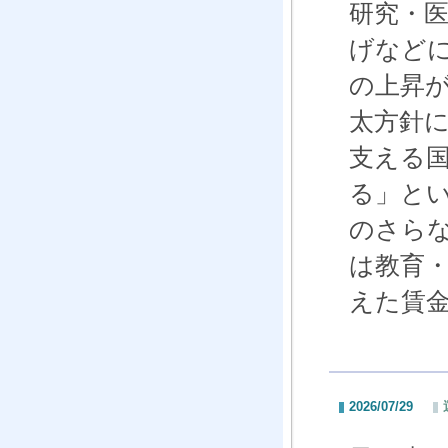
研究・
げなど
の上昇
太方針
支える
る」と
のさら
は教育
えた賃
2026/07/29