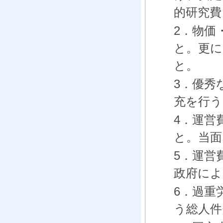
的研究費
2．物価
と。更に
と。
3．優秀
充を行う
4．運営
と。当面
5．運営
政府によ
6．過重
う総人件