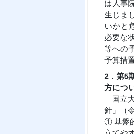
は人事
生じま
いかと
必要な
等への
予算措
2．第
方につ
国立大
針」（令
① 基
立てや