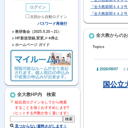
『全大教新聞４４３号
『全大教新聞４４２号
次回から自動ログイン
パスワード再発行
教研集会（2025.9.20～21）
全大教からのお
HP新規登録,変更,ﾒｰﾙ停止
ホームページ ガイド
Topics
2026/08/07
国公立
全大教HP内 検索
組合員ログインをしてから検索
することを強くおすすめします!!
（ヒットする件数が全く違います）
見つからない資料さがします！