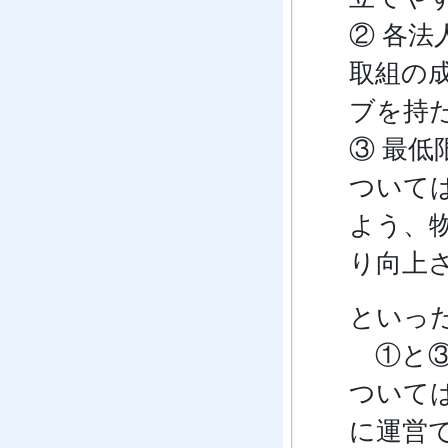
② 各
取組の
ブを持
③ 最
ついて
よう、
り向上
といっ
①と③
ついて
に運営