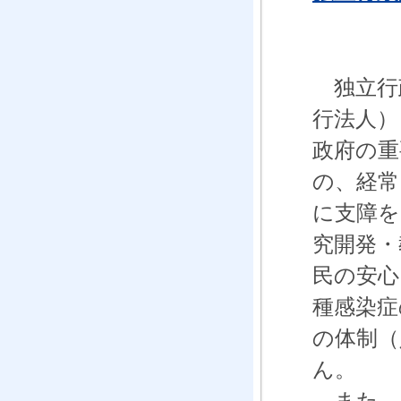
独立行
行法人）
政府の重
の、経常
に支障を
究開発・
民の安心
種感染症
の体制（
ん。
また、2