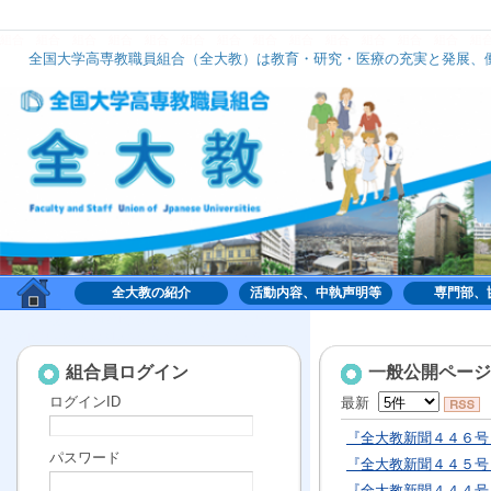
組合
組合
組合
組合
組合
組合
組合
組合
組合
組合
組合
組合
組合
組
全国大学高専教職員組合（全大教）は教育・研究・医療の充実と発展、働
全大教は、いずれのナショナルセンターにも加盟せず、組織的には中立の立場で活動してお
全大教の紹介
活動内容、中執声明等
専門部、
組合,くみあい,労働,共同,協働,大学,高専,高等専門学
校,共同利用機関,全国大学高専教職員組合,全大教
組合員ログイン
一般公開ページ
ログインID
最新
『全大教新聞４４６号
パスワード
『全大教新聞４４５号
『全大教新聞４４４号