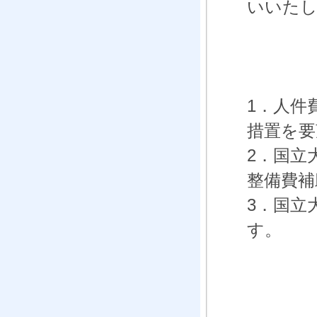
いいた
1．人件
措置を要
2．国立
整備費補
3．国立
す。