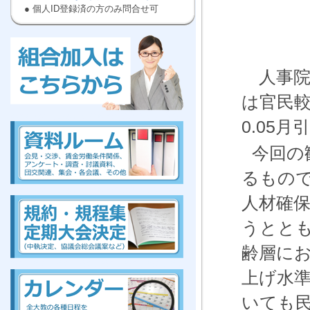
● 個人ID登録済の方のみ問合せ可
人事院
は官民
kumiai,ぜんだいきょう,労働,組合に
入ろう
,高等
,教員
0.05
月
今回の
るもの
kumiai,ぜんだいきょう,労働,組合に
入ろう
,高等
,教員
人材確
うとと
齢層に
組合、組合、組合、組合、組合、組合、組合、組合
上げ水
いても