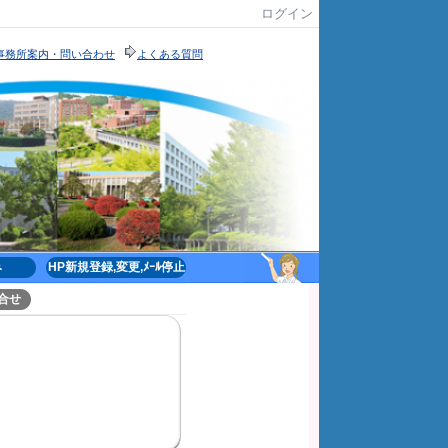
ログイン
事務所案内・問い合わせ
よくある質問
を追求しています｡
み
HP新規登録,変更,ﾒｰﾙ停止
合せ