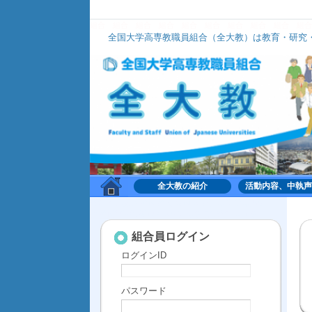
組合
組合
組合
組合
組合
組合
組合
組合
組合
組合
全国大学高専教職員組合（全大教）は教育・研究・
全大教は、いずれのナショナルセンターにも加盟せず、組織的に
全大教の紹介
活動内容、中執声
組合,くみあい,労働,共同,協働,大学,高専,高等専門学
校,共同利用機関,全国大学高専教職員組合,全大教
組合員ログイン
ログインID
パスワード