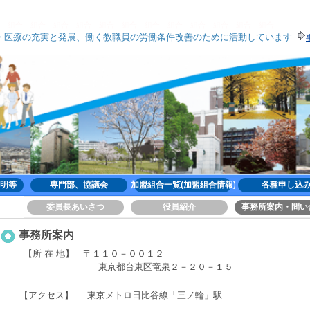
組合
組合
組合
組合
組合
組合
組合
組合
組合
組合
組合
組合
医療の充実と発展、働く教職員の労働条件改善のために活動しています
は中立の立場で活動しており､他団体との共同については､所属の違いをこえた幅広い共同
明等
専門部、協議会
加盟組合一覧(加盟組合情報)
各種申し込
委員長あいさつ
役員紹介
事務所案内・問い
事務所案内
【
所 在 地】 〒１１０－００１２
東京都台東区竜泉２－２０－１５
【アクセス】
東京メトロ日比谷線「三ノ輪」駅