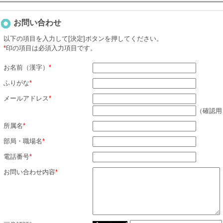
お問い合わせ
以下の項目を入力して[決定]ボタンを押してください。
*
印の項目は必須入力項目です。
お名前（漢字）
*
ふりがな
*
メールアドレス
*
（確認用
所属名
*
部局・職場名
*
電話番号
*
お問い合わせ内容
*