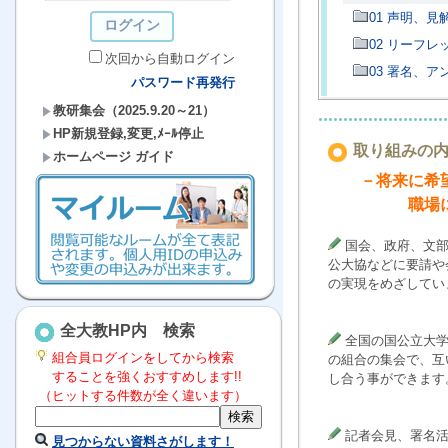
01 声明、
02 リーフ
次回から自動ログイン
03 署名、
パスワード再発行
教研集会（2025.9.20～21）
HP新規登録,変更,ﾒｰﾙ停止
取り組みの
ホームページ ガイド
－将来に希望
職場にす
国会、政府、文部
公大協などに要請や
の実現をめざしてい
全大教HP内 検索
全国の国公立大学
組合員ログインをしてから検索
の組合の集会で、互
することを強くおすすめします!!
し合う事ができます
（ヒットする件数が全く違います）
記者会見、署名活
見つからない資料さがします！