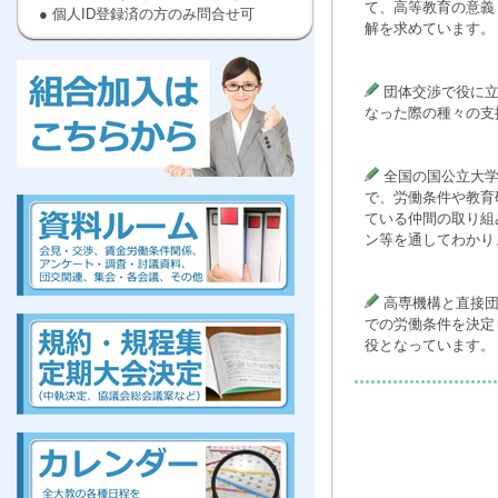
て、高等教育の意義
● 個人ID登録済の方のみ問合せ可
解を求めています。
団体交渉で役に立
なった際の種々の支
全国の国公立大学
kumiai,ぜんだいきょう,労働,組合に
入ろう
,高等
,教員
で、労働条件や教育
ている仲間の取り組
ン等を通してわかり
高専機構と直接団
kumiai,ぜんだいきょう,労働,組合に
入ろう
,高等
,教員
での労働条件を決定
役となっています。
組合、組合、組合、組合、組合、組合、組合、組合