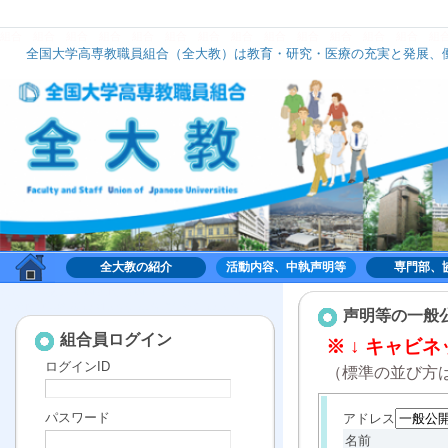
組合
組合
組合
組合
組合
組合
組合
組合
組合
組合
組合
組合
組合
組
全国大学高専教職員組合（全大教）は教育・研究・医療の充実と発展、働
全大教は、いずれのナショナルセンターにも加盟せず、組織的には中立の立場で活動してお
全大教の紹介
活動内容、中執声明等
専門部、
組合,くみあい,労働,共同,協働,大学,高専,高等専門学
校,共同利用機関,全国大学高専教職員組合,全大教
声明等の一般
組合員ログイン
※ ↓ キャビ
ログインID
（標準の並び方
パスワード
アドレス
名前