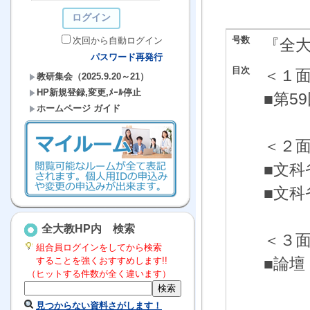
号数
次回から自動ログイン
『全
パスワード再発行
目次
＜１
教研集会（2025.9.20～21）
HP新規登録,変更,ﾒｰﾙ停止
■第5
ホームページ ガイド
＜２
■文科
■文科
全大教HP内 検索
＜３
組合員ログインをしてから検索
■論
することを強くおすすめします!!
（ヒットする件数が全く違います）
島根
見つからない資料さがします！