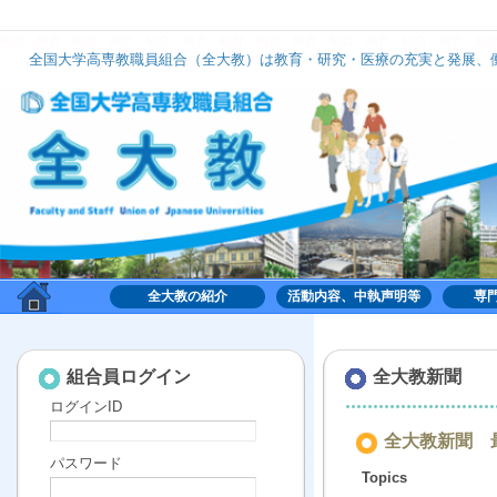
組合
組合
組合
組合
組合
組合
組合
組合
組合
組合
組合
組合
組合
組
全国大学高専教職員組合（全大教）は教育・研究・医療の充実と発展、働
全大教は、いずれのナショナルセンターにも加盟せず、組織的には中立の立場で活動してお
全大教の紹介
活動内容、中執声明等
専
組合,くみあい,労働,共同,協働,大学,高専,高等専門学
校,共同利用機関,全国大学高専教職員組合,全大教
組合員ログイン
全大教新聞
ログインID
全大教新聞 最
パスワード
Topics