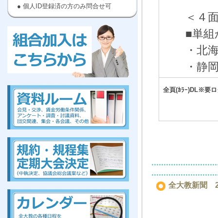
● 個人ID登録済の方のみ問合せ可
＜４
■単
・北
・静
kumiai,ぜんだいきょう,労働,組合に
入ろう
,高等
,教員
全頁(ｶﾗｰ)DL※要
kumiai,ぜんだいきょう,労働,組合に
入ろう
,高等
,教員
全大教新聞 20
組合、組合、組合、組合、組合、組合、組合、組合