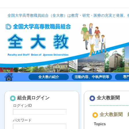
組合
組合
組合
組合
組合
組合
組合
組合
組合
組合
組合
組合
組合
組
全国大学高専教職員組合（全大教）は教育・研究・医療の充実と発展、働
全大教は、いずれのナショナルセンターにも加盟せず、組織的には中立の立場で活動してお
全大教の紹介
活動内容、中執声明等
専
組合,くみあい,労働,共同,協働,大学,高専,高等専門学
校,共同利用機関,全国大学高専教職員組合,全大教
組合員ログイン
全大教新聞
ログインID
全大教新聞 最
パスワード
Topics