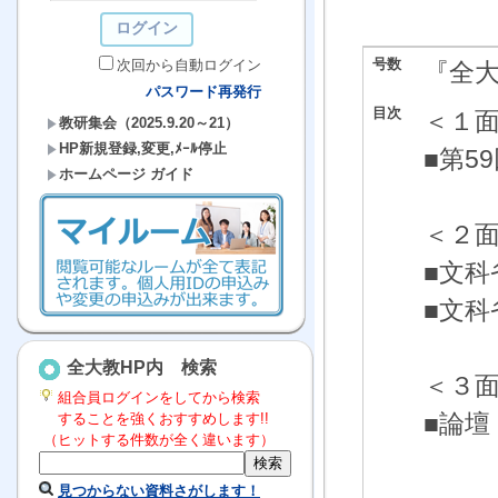
号数
次回から自動ログイン
『全
パスワード再発行
目次
＜１
教研集会（2025.9.20～21）
HP新規登録,変更,ﾒｰﾙ停止
■第5
ホームページ ガイド
＜２
■文科
■文科
全大教HP内 検索
＜３
組合員ログインをしてから検索
■論
することを強くおすすめします!!
（ヒットする件数が全く違います）
島根
見つからない資料さがします！