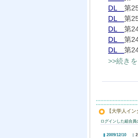
DL
第2
DL
第2
DL
第2
DL
第2
DL
第2
>>続き
【大学人インタ
ログインした組合員
2009/12/10