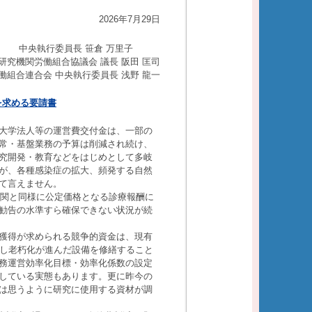
2026年7月29日
合 中央執行委員長 笹倉 万里子
研究機関労働組合協議会 議長 阪田 匡司
働組合連合会 中央執行委員長 浅野 龍一
を求める要請書
大学法人等の運営費交付金は、一部の
常・基盤業務の予算は削減され続け、
究開発・教育などをはじめとして多岐
が、各種感染症の拡大、頻発する自然
て言えません。
機関と同様に公定価格となる診療報酬に
勧告の水準すら確保できない状況が続
獲得が求められる競争的資金は、現有
過し老朽化が進んだ設備を修繕すること
務運営効率化目標・効率化係数の設定
している実態もあります。更に昨今の
は思うように研究に使用する資材が調