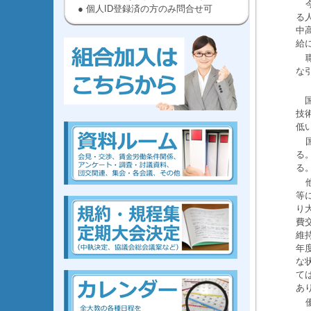
● 個人ID登録済の方のみ問合せ可
る
中
給
な
国
技
kumiai,ぜんだいきょう,労働,組合に
入ろう
,高等
,教員
低
る
る
kumiai,ぜんだいきょう,労働,組合に
入ろう
,高等
,教員
等
り
費
維
年
な
組合、組合、組合、組合、組合、組合、組合、組合
て
あ