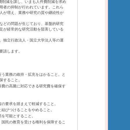
費削減を課し、いまも人件費削減を求め
用者の抑制が行われています。これら
人が増え、業務や研究の質や継続性が
などの問題が生じており、基盤的研究
足が経常的な研究活動を阻害している
、独立行政法人・国立大学法人等の運
要請します。
行う業務の維持・拡充をはかること。と
保すること。
料費の高騰に対応できる研究費を確保す
省の要求を踏まえて軽減すること。
と結びつけることをやめること。
額を可能とすること。
、国民の教育を受ける権利を保障するこ