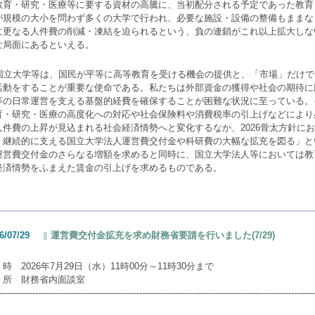
教育・研究・医療等に要する資材の高騰に、当初配分される予定であった教育
が規模の大小を問わず多くの大学で行われ、必要な施設・設備の整備もままな
に更なる人件費の削減・凍結を迫られるという、負の連鎖がこれ以上拡大しな
な局面にあるといえる。
国立大学等は、国民が平等に高等教育を受ける機会の提供と、「市場」だけで
活動をすることが重要な使命である。私たちは外部資金の獲得や社会の期待に
等の日常運営を支える基盤的経費を確保することが困難な状況に至っている。
育・研究・医療の高度化への対応や社会保険料や消費税率の引上げなどにより
人件費の上昇が見込まれる社会経済情勢へと変化するなか、
2026
骨太方針にお
、継続的に支える国立大学法人運営費交付金や科研費の大幅な拡充を図る」と
運営費交付金のさらなる増額を求めると同時に、国立大学法人等においては教
経済情勢をふまえた賃金の引上げを求めるものである。
6/07/29
運営費交付金拡充を求め財務省要請を行いました(7/29)
時 2026年7月29日（水）11時00分～11時30分まで
 所 財務省内面談室
----------------------------------------------------------------------------------------------------------------