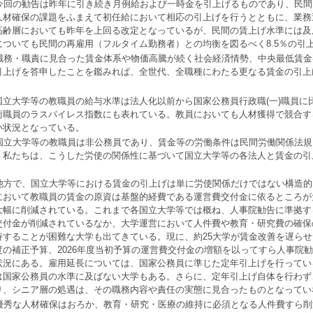
今回の勧告は昨年に引き続き月例給および一時金を引上げるものであり、民間
人材確保の課題をふまえて初任給において相応の引上げを行うとともに、業務
高齢層においても昨年を上回る改定となっているが、民間の賃上げ水準には及
についても民間の再雇用（フルタイム勤務者）との均衡を図るべく
8.5
％の引
職務・職責に見合った賃金体系や物価高騰が続く社会経済情勢、中央最低賃金
引上げを答申したことを鑑みれば、全世代、全職種にわたる更なる賃金の引上
立大学等の教職員の給与水準は法人化以前から国家公務員行政職
(
一
)
職員に
術職員のラスパイレス指数にも表れている。教員においても人材獲得で競合す
い状況となっている。
国立大学等の教職員は非公務員であり、賃金等の労働条件は民間労働関係法規
。私たちは、こうした労使の関係性に基づいて国立大学等の各法人と賃金の引
。
他方で、国立大学等における賃金の引上げは単に労使関係だけではない構造的
において教職員の賃金の原資は基盤的経費である運営費交付金に依るところが
大幅に削減されている。これまで各国立大学等では概ね、人事院勧告に準拠す
交付金が削減されているなか、大学運営において人件費や教育・研究費の確保
持することが困難な大学も出てきている。現に、約
25
大学が賃金改善を遅らせ
度の補正予算、
2026
年度当初予算の運営費交付金の増額を以ってすら人事院勧
状況にある。雇用延長については、国家公務員に準じた定年引上げを行ってい
は国家公務員の水準に及ばない大学もある。さらに、定年引上げ自体を行わず
り、シニア層の処遇は、その職務内容や責任の実態に見合ったものとなってい
優秀な人材確保はおろか、教育・研究・医療の維持に必須となる人件費すら削