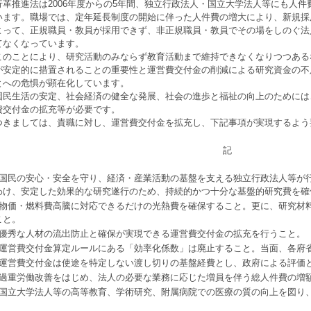
革推進法は2006年度からの5年間、独立行政法人・国立大学法人等にも人件
います。職場では、定年延長制度の開始に伴った人件費の増大により、新規採
よって、正規職員・教員が採用できず、非正規職員・教員でその場をしのぐ法
てなくなっています。
のことにより、研究活動のみならず教育活動まで維持できなくなりつつある
が安定的に措置されることの重要性と運営費交付金の削減による研究資金の不
とへの危惧が顕在化しています。
民生活の安定、社会経済の健全な発展、社会の進歩と福祉の向上のためには
費交付金の拡充等が必要です。
きましては、貴職に対し、運営費交付金を拡充し、下記事項が実現するよう
記
．国民の安心・安全を守り、経済・産業活動の基盤を支える独立行政法人等が
わけ、安定した効果的な研究遂行のため、持続的かつ十分な基盤的研究費を確
．物価・燃料費高騰に対応できるだけの光熱費を確保すること。更に、研究材
こと。
．優秀な人材の流出防止と確保が実現できる運営費交付金の拡充を行うこと。
．運営費交付金算定ルールにある「効率化係数」は廃止すること。当面、各府
．運営費交付金は使途を特定しない渡し切りの基盤経費とし、政府による評価
．過重労働改善をはじめ、法人の必要な業務に応じた増員を伴う総人件費の増
．国立大学法人等の高等教育、学術研究、附属病院での医療の質の向上を図り
。