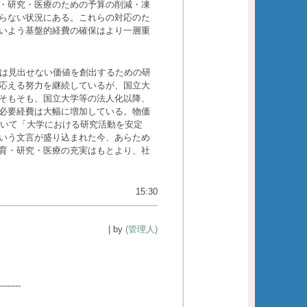
・研究・医療のための予算の削減・凍
らない状況にある。これらの対応のた
いよう基盤的経費の確保はより一層重
は見出せない価値を創出するための研
応える努力を継続しているが、国立大
そもそも、国立大学等の法人化以降、
必要経費は大幅に増加している。物価
いて「大学における研究活動を安定
いう文言が盛り込まれた今、あらため
育・研究・医療の充実はもとより、社
15:30
| by
(管理人)
--------