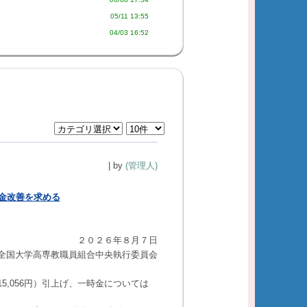
05/11 13:55
04/03 16:52
| by
(管理人)
金改善を求める
２０２６年８月７日
全国大学高専教職員組合中央執行委員会
15,056
円）引上げ、一時金については