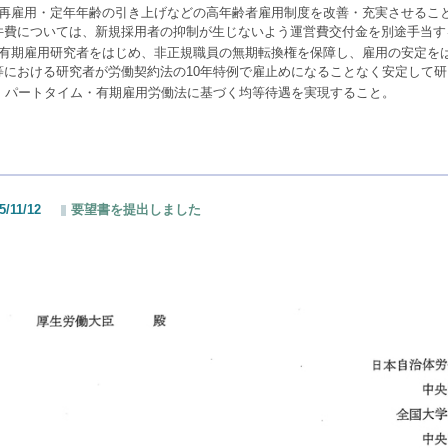
．再雇用・定年年齢の引き上げなどの高年齢者雇用制度を改善・充実させるこ
件費については、新規採用者の抑制が生じないよう運営費交付金を別途手当す
．有期雇用研究者をはじめ、非正規職員の無期転換権を保障し、雇用の安定を
等における研究者が労働契約法の10年特例で雇止めになることなく安定して
0．パートタイム・有期雇用労働法に基づく均等待遇を実現すること。
5/11/12
要望書を提出しました