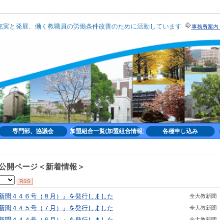
組合
組合
組合
組合
組合
組合
組合
組合
組合
組合
組合
実と発展、働く教職員の労働条件改善のために活動しています
事務所案内
場で活動しており､他団体との共同については､所属の違いをこえた幅広い共同を追求して
専門部、協議会
加盟組合一覧(加盟組合情報)
各種申し込み
公開ページ＜新着情報＞
新聞４４６号（８月）』を発行しました
全大教新聞
新聞４４５号（７月）』を発行しました
全大教新聞
新聞４４４号（６月）』を発行しました
全大教新聞