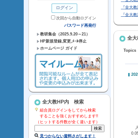
『全大教
『全大教
次回から自動ログイン
パスワード再発行
教研集会（2025.9.20～21）
全大
HP新規登録,変更,ﾒｰﾙ停止
ホームページ ガイド
Topics
202
全大教HP内 検索
組合員ログインをしてから検索
することを強くおすすめします!!
（ヒットする件数が全く違います）
人
0.0
見つからない資料さがします！