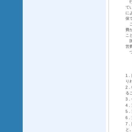
行
て
に
保
こ
費
こ
国
営
つ
1
り
2
る
3
4
5
6
7
と