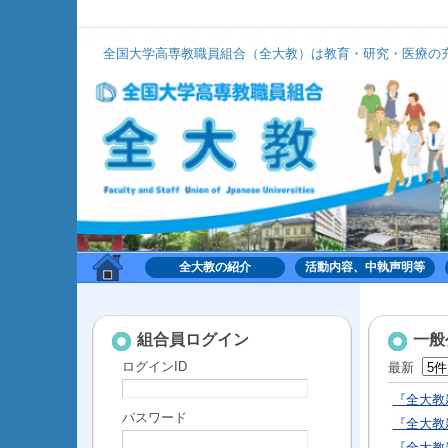
組合
組合
組合
組合
組合
組合
組合
組合
組合
組合
組合
全国大学高専教職員組合（全大教）は教育・研究・医療の充
全大教は、いずれのナショナルセンターにも加盟せず、組織的には中立の立
全大教の紹介
活動内容、中執声明等
組合,くみあい,労働,共同,協働,大学,高専,高等専門学
校,共同利用機関,全国大学高専教職員組合,全大教
組合員ログイン
一般
ログインID
最新
『全大教
パスワード
『全大教
『全大教