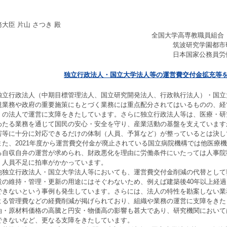
大臣 片山 さつき 殿
全国大学高専教職員組
筑波研究学園都市
日本国家公務員労
独立行政法人・国立大学法人等の運営費交付金拡充等
立行政法人（中期目標管理法人、国立研究開発法人、行政執行法人）・国立
規業務や政府の重要施策にもとづく業務には重点配分されてはいるものの、経
くの法人で運営に支障をきたしています。さらに独立行政法人等は、医療・研
わたる業務を通じて国民の安心・安全を守り、産業活動の基盤を支えています
害等に十分に対応できるだけの体制（人員、予算など）が整っているとは決し
た、2021年度から運営費交付金が廃止されている国立病院機構では他医療
る自収自弁の運営が求められ、財政悪化を理由に労働条件にいたっては人事院
、人員不足に拍車がかかっています。
独立行政法人・国立大学法人等においても、運営費交付金削減の代替として
設の維持・管理・更新の用途にはそぐわないため、例えば建築後40年以上経
できないという事例も発生しています。さらには、法人の特性を勘案しない業
よる管理費などの経費削減が掲げられており、組織や業務の運営に支障をきた
油・原材料価格の高騰と円安・物価高の影響も甚大であり、研究機関において
できないなど、更なる支障をきたしています。