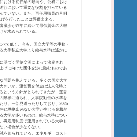
における初任給の動向や、公務におけ
遂行において重要な役割を担っている
んでいない。また、再任用職員の月例
上げを行ったことは評価出来る。
審議会が昨年に続いて最低賃金の大幅
げが求められている。
比べて低く、今も、国立大学等の事務・
る大手私立大学より給与水準は遙かに
に基づく労使交渉によって決定され
上げに向けた団体交渉に臨むものであ
な問題を抱えている。多くの国立大学
大きいが、運営費交付金は法人化時よ
るという方針がとられてきたが、運営
の限界に迫られ、人事院勧告の水準を
たり、一部見送ったりしており、
2025
告に準拠出来ない大学が生じる危機的
る大学が多いものの、給与水準につい
、再雇用制度で運用されている大学も
ない場合が少なくない。
減を迫られている。エネルギーコスト