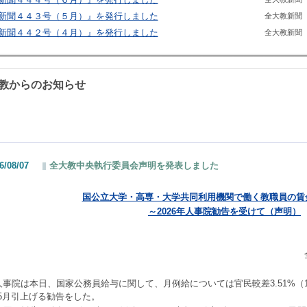
新聞４４３号（５月）』を発行しました
全大教新聞
新聞４４２号（４月）』を発行しました
全大教新聞
教からのお知らせ
6/08/07
全大教中央執行委員会声明を発表しました
国公立大学・高専・大学共同利用機関で働く教職員の賃
～
2026
年人事院勧告を受けて（声明）
事院は本日、国家公務員給与に関して、月例給については官民較差
3.51%
（
5
月引上げる勧告をした。