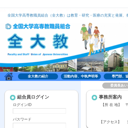
組合
組合
組合
組合
組合
組合
組合
組合
組合
組合
組合
組合
組合
組
全国大学高専教職員組合（全大教）は教育・研究・医療の充実と発展、働
全大教は、いずれのナショナルセンターにも加盟せず、組織的には中立の立場で活動してお
全大教の紹介
活動内容、中執声明等
専門部、
組合,くみあい,労働,共同,協働,大学,高専,高等専門学
委員長あい
校,共同利用機関,全国大学高専教職員組合,全大教
組合員ログイン
事務所案内
ログインID
【
所 在 地】
東京都台東
パスワード
【アクセス】