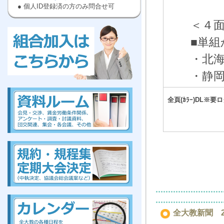
● 個人ID登録済の方のみ問合せ可
＜４
■単
・北
・静
kumiai,ぜんだいきょう,労働,組合に
入ろう
,高等
,教員
全頁(ｶﾗｰ)DL※要
kumiai,ぜんだいきょう,労働,組合に
入ろう
,高等
,教員
組合、組合、組合、組合、組合、組合、組合、組合
全大教新聞 20