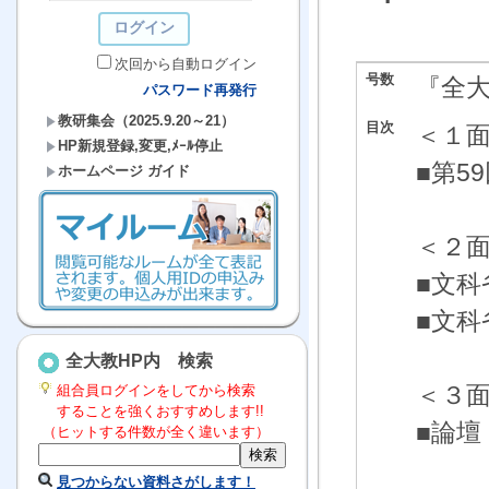
次回から自動ログイン
号数
『全
パスワード再発行
教研集会（2025.9.20～21）
目次
＜１
HP新規登録,変更,ﾒｰﾙ停止
■第5
ホームページ ガイド
＜２
■文科
■文科
全大教HP内 検索
＜３
組合員ログインをしてから検索
することを強くおすすめします!!
■論
（ヒットする件数が全く違います）
島根
見つからない資料さがします！