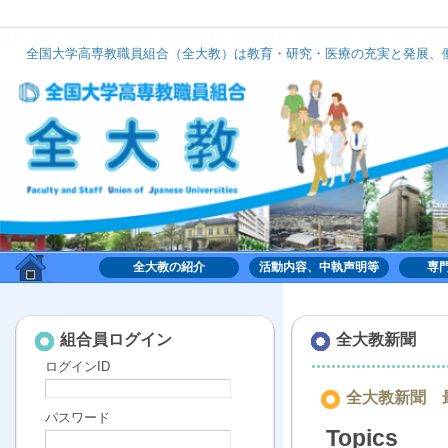
組合
組合
組合
組合
組合
組合
組合
組合
組合
組合
組合
組合
組合
組
全国大学高専教職員組合（全大教）は教育・研究・医療の充実と発展、働
全大教は、いずれのナショナルセンターにも加盟せず、組織的には中立の立場で活動してお
全大教の紹介
活動内容、中執声明等
専
組合,くみあい,労働,共同,協働,大学,高専,高等専門学
校,共同利用機関,全国大学高専教職員組合,全大教
組合員ログイン
全大教新聞
ログインID
全大教新聞 最
パスワード
Topics