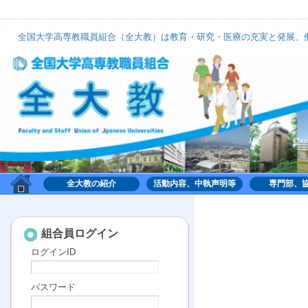
組合
組合
組合
組合
組合
組合
組合
組合
組合
組合
組合
組合
組合
組
全国大学高専教職員組合（全大教）は教育・研究・医療の充実と発展、働
全大教は、いずれのナショナルセンターにも加盟せず、組織的には中立の立場で活動してお
全大教の紹介
活動内容、中執声明等
専門部、
組合,くみあい,労働,共同,協働,大学,高専,高等専門学
校,共同利用機関,全国大学高専教職員組合,全大教
組合員ログイン
ログインID
パスワード