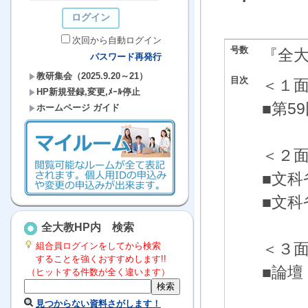
次回から自動ログイン
号数
『全
パスワード再発行
教研集会（2025.9.20～21）
目次
＜１
HP新規登録,変更,ﾒｰﾙ停止
■第5
ホームページ ガイド
＜２
■文科
■文科
全大教HP内 検索
＜３
組合員ログインをしてから検索
することを強くおすすめします!!
■論
（ヒットする件数が全く違います）
島根
見つからない資料さがします！