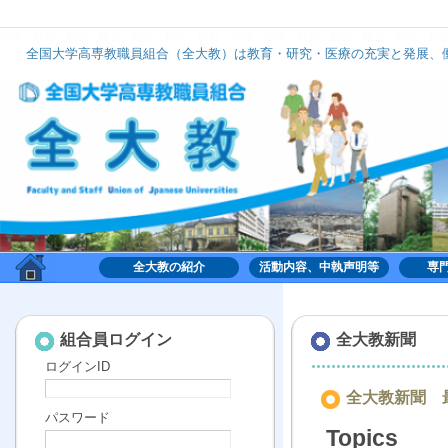
組合
組合
組合
組合
組合
組合
組合
組合
組合
組合
組合
組合
組合
組
全国大学高専教職員組合（全大教）は教育・研究・医療の充実と発展、働
全大教は、いずれのナショナルセンターにも加盟せず、組織的には中立の立場で活動してお
全大教の紹介
活動内容、中執声明等
専
組合,くみあい,労働,共同,協働,大学,高専,高等専門学
校,共同利用機関,全国大学高専教職員組合,全大教
組合員ログイン
全大教新聞
ログインID
全大教新聞 最
パスワード
Topics