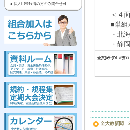
● 個人ID登録済の方のみ問合せ可
＜４
■単
・北
・静
kumiai,ぜんだいきょう,労働,組合に
入ろう
,高等
,教員
全頁(ｶﾗｰ)DL※要
kumiai,ぜんだいきょう,労働,組合に
入ろう
,高等
,教員
組合、組合、組合、組合、組合、組合、組合、組合
全大教新聞 20