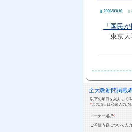
2006/03/10
「国民が
東京大学
全大教新聞掲載
以下の項目を入力して[
*
印の項目は必須入力項
コーナー選択
*
ご希望内容について入