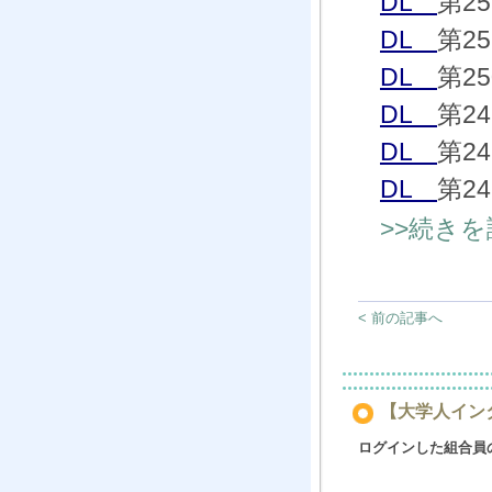
DL
第2
DL
第2
DL
第2
DL
第2
DL
第2
DL
第2
>>続き
< 前の記事へ
【大学人インタ
ログインした組合員